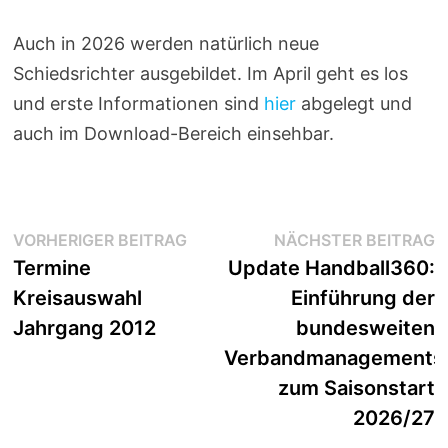
Auch in 2026 werden natürlich neue
Schiedsrichter ausgebildet. Im April geht es los
und erste Informationen sind
hier
abgelegt und
auch im Download-Bereich einsehbar.
Beitragsnavigation
Vorheriger
N
VORHERIGER BEITRAG
NÄCHSTER BEITRAG
Beitrag:
B
Termine
Update Handball360:
Kreisauswahl
Einführung der
Jahrgang 2012
bundesweiten
Verbandmanagements
zum Saisonstart
2026/27