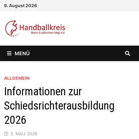
Zum
9. August 2026
Inhalt
springen
MENÜ
ALLGEMEIN
Informationen zur
Schiedsrichterausbildung
2026
3. März 2026