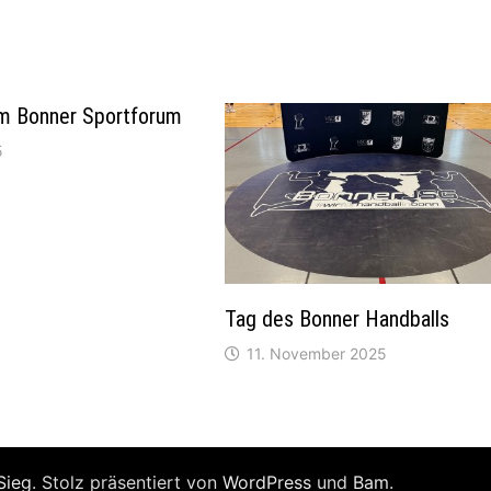
um Bonner Sportforum
5
Tag des Bonner Handballs
11. November 2025
Sieg
. Stolz präsentiert von
WordPress
und
Bam
.