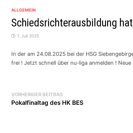
ALLGEMEIN
Schiedsrichterausbildung hat 
1. Juli 2025
In der am 24.08.2025 bei der HSG Siebengebirge
frei ! Jetzt schnell über nu-liga anmelden ! Neu
Beitragsnavigation
Vorheriger
VORHERIGER BEITRAG
Beitrag:
Pokalfinaltag des HK BES