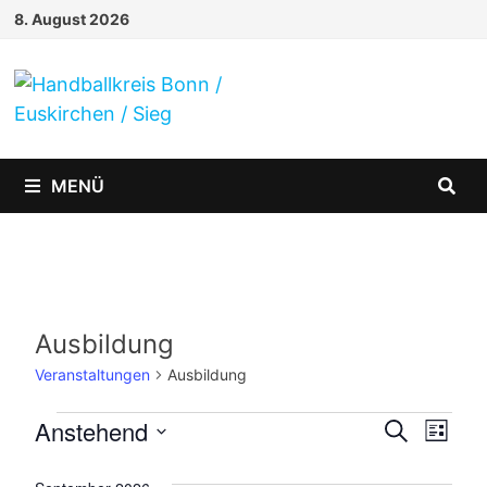
Zum
8. August 2026
Inhalt
springen
MENÜ
Ausbildung
Veranstaltungen
Ausbildung
Veranstaltungen
Anstehend
Veranst
Vera
SUCHE
LISTE
Ansi
Datum
Suche