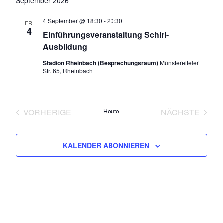
September 2026
wählen.
Navi
und
4 September @ 18:30
-
20:30
FR.
Ansicht
4
Einführungsveranstaltung Schiri-
Ausbildung
Navigat
Stadion Rheinbach (Besprechungsraum)
Münstereifeler
Str. 65, Rheinbach
VORHERIGE
Heute
NÄCHSTE
VERANSTALTUNGEN
VERANSTA
KALENDER ABONNIEREN